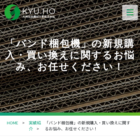
「バンド梱包機」の新規購
入・買い換えに関するお悩
み、お任せください！
HOME
実績紹
「バンド梱包機」の新規購入・買い換えに関す
介
るお悩み、お任せください！