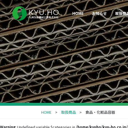
HOME
お知らせ
取扱商
HOME
取扱商品
食品・化粧品容器
Warning
: Undefined variable $categories in
/home/kyuho/kyu-ho.co.jp