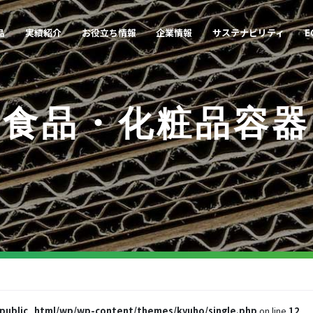
品
実績紹介
お役立ち情報
企業情報
サステナビリティ
E
食品・化粧品容器
/public_html/wp/wp-content/themes/kyuho/single.php
on line
12