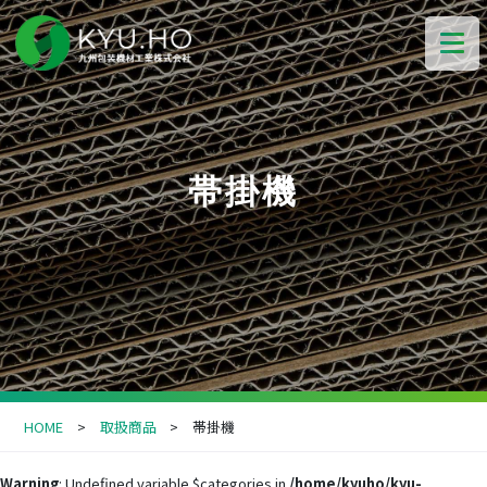
帯掛機
HOME
取扱商品
帯掛機
Warning
: Undefined variable $categories in
/home/kyuho/kyu-