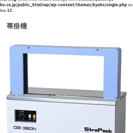
ho.co.jp/public_html/wp/wp-content/themes/kyuho/single.php
on
line
12
帯掛機