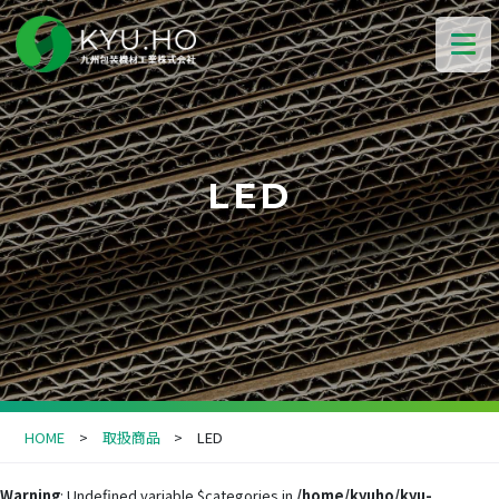
LED
HOME
取扱商品
LED
Warning
: Undefined variable $categories in
/home/kyuho/kyu-