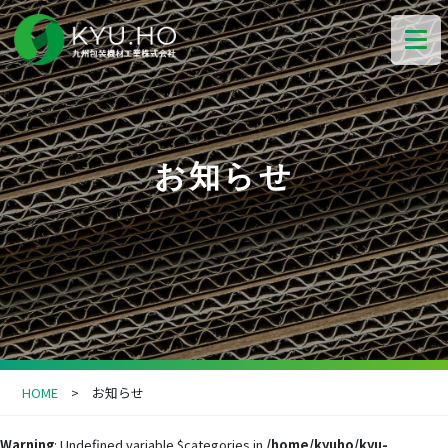
お知らせ
HOME
お知らせ
Warning
: Undefined variable $categories in
/home/kyuho/kyu-