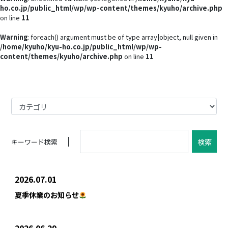
ho.co.jp/public_html/wp/wp-content/themes/kyuho/archive.php
on line
11
Warning
: foreach() argument must be of type array|object, null given in
/home/kyuho/kyu-ho.co.jp/public_html/wp/wp-
content/themes/kyuho/archive.php
on line
11
検索
キーワード検索
2026.07.01
夏季休業のお知らせ